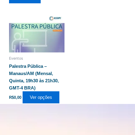
Este
produto
tem
várias
variantes.
As
Eventos
opções
Palestra Pública –
podem
Manaus/AM (Mensal,
ser
Quinta, 19h30 às 21h30,
escolhidas
GMT-4 BRA)
na
página
Ver opções
R$
0,00
do
produto