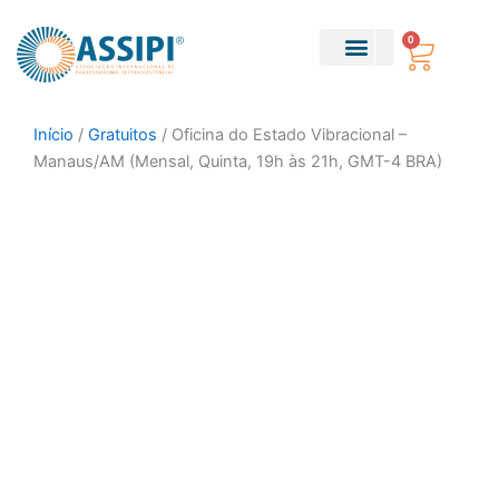
Ir
para
0
Carri
o
conteúdo
Sobre Nós
Parapsiquismo Teático
Início
/
Gratuitos
/ Oficina do Estado Vibracional –
Manaus/AM (Mensal, Quinta, 19h às 21h, GMT-4 BRA)