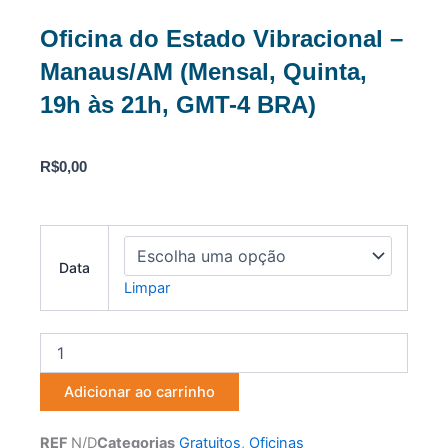
Oficina do Estado Vibracional –
Manaus/AM (Mensal, Quinta,
19h às 21h, GMT-4 BRA)
R$
0,00
Oficina
do
Data
Estado
Limpar
Vibracional
-
Manaus/AM
(Mensal,
Quinta,
Adicionar ao carrinho
19h
às
21h,
REF
N/D
Categorias
Gratuitos
,
Oficinas