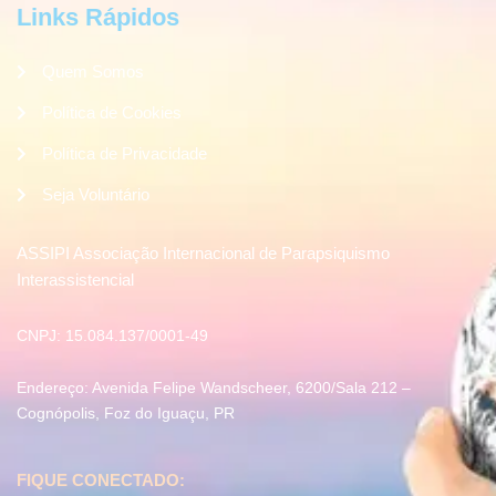
Links Rápidos
Quem Somos
Política de Cookies
Política de Privacidade
Seja Voluntário
ASSIPI Associação Internacional de Parapsiquismo
Interassistencial
CNPJ: 15.084.137/0001-49
Endereço: Avenida Felipe Wandscheer, 6200/Sala 212 –
Cognópolis, Foz do Iguaçu, PR
FIQUE CONECTADO: