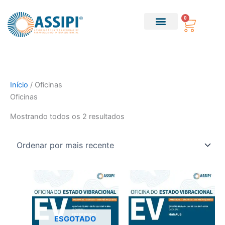
Ir
Classificado
para
por
0
Carri
o
mais
conteúdo
recente
Sobre Nós
Parapsiquismo Teático
Início
/ Oficinas
Oficinas
Mostrando todos os 2 resultados
Este
produto
tem
várias
ESGOTADO
variantes.