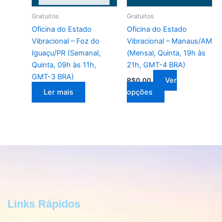
As
Gratuitos
Gratuitos
opções
Oficina do Estado
Oficina do Estado
podem
Vibracional – Foz do
Vibracional – Manaus/AM
ser
Iguaçu/PR (Semanal,
(Mensal, Quinta, 19h às
escolhidas
Quinta, 09h às 11h,
21h, GMT-4 BRA)
na
GMT-3 BRA)
Ver
R$
0,00
página
Ler mais
opções
do
produto
Links Rápidos