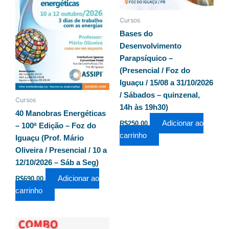
Cursos
Bases do
Desenvolvimento
Parapsíquico –
(Presencial / Foz do
Iguaçu / 15/08 a 31/10/2026
/ Sábados – quinzenal,
Cursos
14h às 19h30)
40 Manobras Energéticas
Adicionar ao
R$
250,00
– 100ª Edição – Foz do
carrinho
Iguaçu (Prof. Mário
Oliveira / Presencial / 10 a
12/10/2026 – Sáb a Seg)
Adicionar ao
R$
690,00
carrinho
O
O