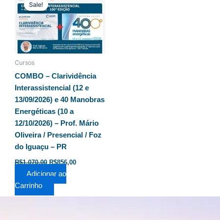
preço
preço
Sale!
Sale!
original
atual
era:
é:
R$1.070,00.
R$856,00.
Cursos
COMBO – Clarividência
Interassistencial (12 e
13/09/2026) e 40 Manobras
Energéticas (10 a
12/10/2026) – Prof. Mário
Oliveira / Presencial / Foz
do Iguaçu – PR
R$
1.070,00
R$
856,00
Adicionar ao
Carrinho