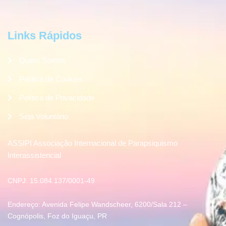
Links Rápidos
Quem Somos
Política de Cookies
Política de Privacidade
Seja Voluntário
ASSIPI Associação Internacional de Parapsiquismo
Interassistencial
CNPJ: 15.084.137/0001-49
Endereço: Avenida Felipe Wandscheer, 6200/Sala 212 –
Cognópolis, Foz do Iguaçu, PR