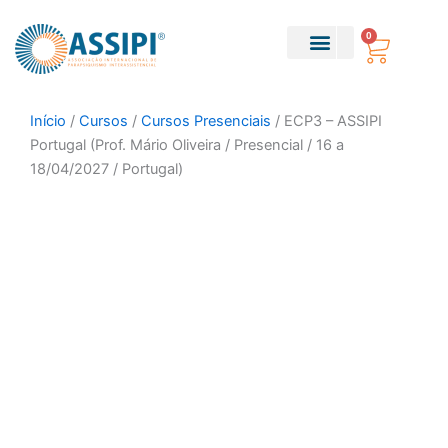
Ir
para
0
Carri
o
conteúdo
Sobre Nós
Parapsiquismo Teático
Início
/
Cursos
/
Cursos Presenciais
/ ECP3 – ASSIPI
Portugal (Prof. Mário Oliveira / Presencial / 16 a
18/04/2027 / Portugal)