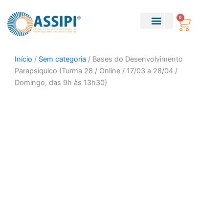
Ir
para
0
Carri
o
conteúdo
Sobre Nós
Parapsiquismo Teático
Início
/
Sem categoria
/ Bases do Desenvolvimento
Parapsíquico (Turma 28 / Online / 17/03 a 28/04 /
Domingo, das 9h às 13h30)